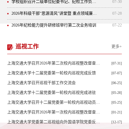
学校组织召开二级单位纪委书记、纪检工作负责人交流座谈会
07-30
和重要指示精神，认真落实党中央部署，精心组织实施，确保学
习教育取得实效。· 中央党的建设工作领导小组召开会议 研究部
2026年科级干部“思源清风”讲堂暨 重点领域廉洁从业专题培训班结业
07-28
署树立和践行正确政绩观学习教育工作·...
2026年纪检能力提升研修班举行第二次业务培训
07-22
巡视工作
更多+
上海交通大学召开2026年第二次校内巡视整改督查专题工作会议
[07-31]
上海交通大学十二届党委第一轮校内巡视完成反馈
[07-07]
上海交通大学召开巡视干部工作交流会
[06-25]
上海交通大学十二届党委第一轮校内巡视完成进驻
[05-28]
上海交通大学召开十二届党委第一轮校内巡视动员部署会
[05-25]
上海交通大学召开2026年第一次校内巡视整改督查专题工作会议
[01-21]
上海交通大学党委第二巡视组向外国语学院党委反馈巡视情况
[12-17]